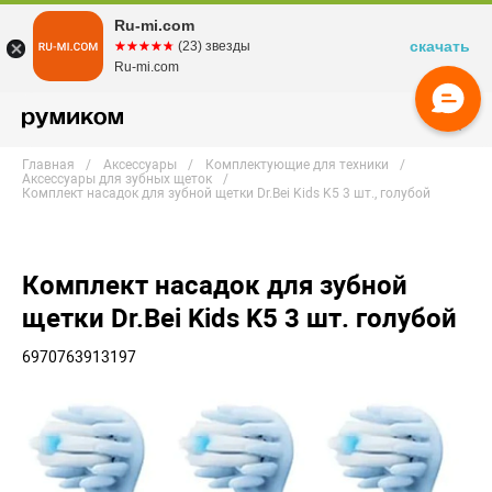
Ru-mi.com
скачать
☆☆☆☆☆
★★★★★
(23) звезды
Ru-mi.com
Главная
Аксессуары
Комплектующие для техники
Аксессуары для зубных щеток
Комплект насадок для зубной щетки Dr.Bei Kids K5 3 шт., голубой
Комплект насадок для зубной
щетки Dr.Bei Kids K5 3 шт. голубой
6970763913197