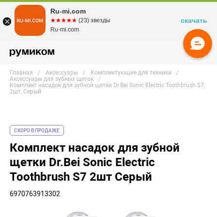
Ru-mi.com
скачать
☆☆☆☆☆
★★★★★
(23) звезды
Ru-mi.com
Главная
Аксессуары
Комплектующие для техники
Аксессуары для зубных щеток
Комплект насадок для зубной щетки Dr.Bei Sonic Electric Toothbrush S7,
2шт, Серый
СКОРО В ПРОДАЖЕ
Комплект насадок для зубной
щетки Dr.Bei Sonic Electric
Toothbrush S7 2шт Серый
6970763913302