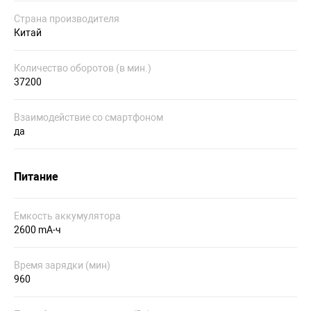
Страна производителя
Китай
Количество оборотов (в мин.)
37200
Взаимодействие со смартфоном
да
Питание
Емкость аккумулятора
2600 mA-ч
Время зарядки (мин)
960