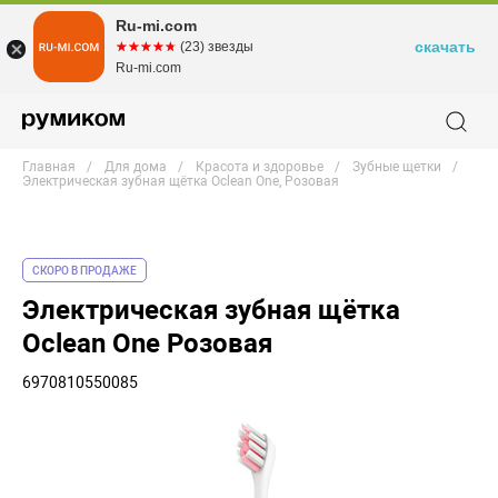
Ru-mi.com
скачать
☆☆☆☆☆
★★★★★
(23) звезды
Ru-mi.com
Главная
Для дома
Красота и здоровье
Зубные щетки
Электрическая зубная щётка Oclean One, Розовая
СКОРО В ПРОДАЖЕ
Электрическая зубная щётка
Oclean One Розовая
6970810550085