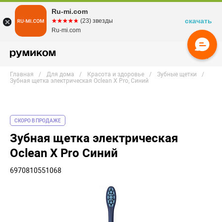
Ru-mi.com
скачать
☆☆☆☆☆
★★★★★
(23) звезды
Ru-mi.com
Главная
Для дома
Красота и здоровье
Зубные щетки
Зубная щетка электрическая Oclean X Pro, Синий
СКОРО В ПРОДАЖЕ
Зубная щетка электрическая
Oclean X Pro Синий
6970810551068