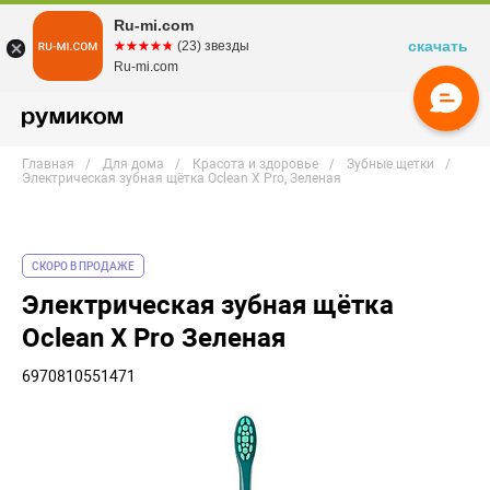
Ru-mi.com
скачать
☆☆☆☆☆
★★★★★
(23) звезды
Ru-mi.com
Главная
Для дома
Красота и здоровье
Зубные щетки
Электрическая зубная щётка Oclean X Pro, Зеленая
СКОРО В ПРОДАЖЕ
Электрическая зубная щётка
Oclean X Pro Зеленая
6970810551471