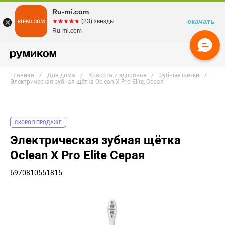
Ru-mi.com
скачать
☆☆☆☆☆
★★★★★
(23) звезды
Ru-mi.com
Главная
Для дома
Красота и здоровье
Зубные щетки
Электрическая зубная щётка Oclean X Pro Elite, Серая
СКОРО В ПРОДАЖЕ
Электрическая зубная щётка
Oclean X Pro Elite Серая
6970810551815