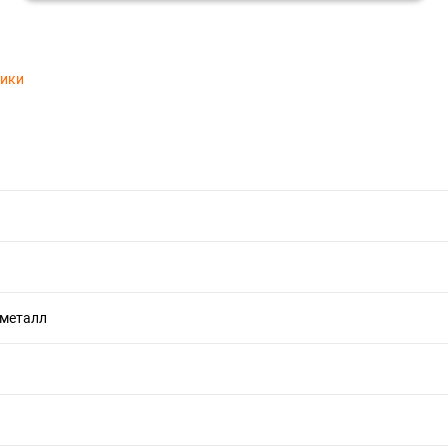
тики
 металл