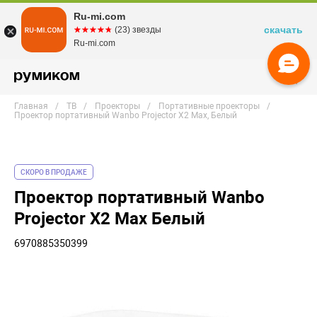
Ru-mi.com
скачать
☆☆☆☆☆
★★★★★
(23) звезды
Ru-mi.com
Главная
ТВ
Проекторы
Портативные проекторы
Проектор портативный Wanbo Projector X2 Max, Белый
СКОРО В ПРОДАЖЕ
Проектор портативный Wanbo
Projector X2 Max Белый
6970885350399