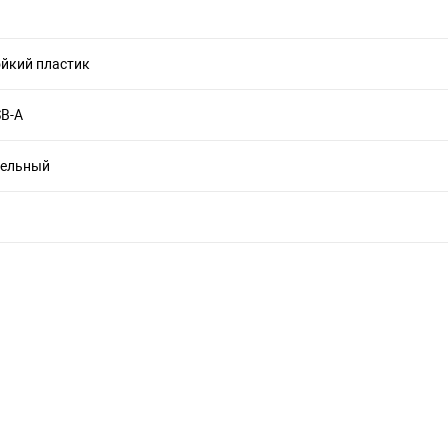
йкий пластик
SB-A
тельный