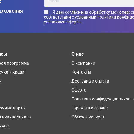
е
едложения
Я даю
согласие на обработку моих перс
соответствии с условиями
политики конфид
условиями оферты
исы
О нас
ная программа
О компании
очка и кредит
Контакты
и
Доставка и оплата
Оферта
Политика конфиденциальност
очные карты
Гарантии и сервис
живание заказа
Обмен и возврат
нное