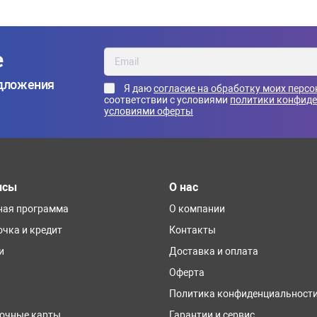
е
едложения
Я даю
согласие на обработку моих перс
соответствии с условиями
политики конфид
условиями оферты
исы
О нас
ная программа
О компании
очка и кредит
Контакты
и
Доставка и оплата
Оферта
Политика конфиденциальност
очные карты
Гарантии и сервис