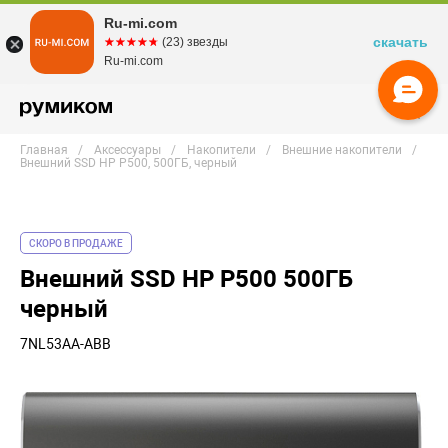
Ru-mi.com
скачать
☆☆☆☆☆
★★★★★
(23) звезды
Ru-mi.com
Главная
Аксессуары
Накопители
Внешние накопители
Внешний SSD HP P500, 500ГБ, черный
СКОРО В ПРОДАЖЕ
Внешний SSD HP P500 500ГБ
черный
7NL53AA-ABB