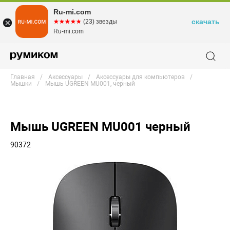
Ru-mi.com
скачать
☆☆☆☆☆
★★★★★
(23) звезды
Ru-mi.com
Главная
Аксессуары
Аксессуары для компьютеров
Мышки
Мышь UGREEN MU001, черный
Мышь UGREEN MU001 черный
90372