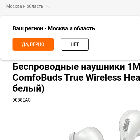
Москва и область
ВСЕ ТОВАРЫ
Ваш регион - Москва и область
Главная
Носимые устройства
Наушники
Беспроводные науш
ДА, ВЕРНО
НЕТ
Беспроводные наушники 1
ComfoBuds True Wireless He
белый)
9088EAC