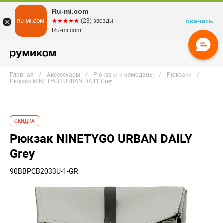
Ru-mi.com
скачать
☆☆☆☆☆
★★★★★
(23) звезды
Ru-mi.com
Главная
Аксессуары
Рюкзаки и чемоданы
Рюкзаки
Рюкзак NINETYGO URBAN DAILY Grey
СКИДКА
Рюкзак NINETYGO URBAN DAILY
Grey
90BBPCB2033U-1-GR