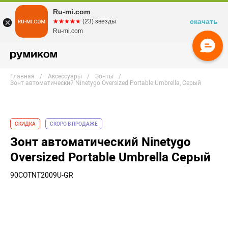
Ru-mi.com
скачать
☆☆☆☆☆
★★★★★
(23) звезды
Ru-mi.com
Главная
Аксессуары
Зонты
Зонт автоматический Ninetygo Oversized Portable Umbrella, Серый
СКИДКА
СКОРО В ПРОДАЖЕ
Зонт автоматический Ninetygo
Oversized Portable Umbrella Серый
90COTNT2009U-GR