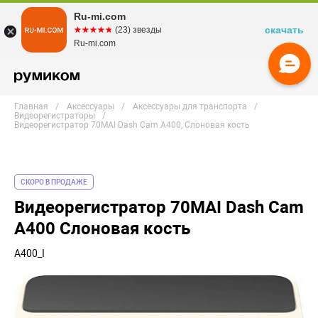
Ru-mi.com
скачать
☆☆☆☆☆
★★★★★
(23) звезды
Ru-mi.com
Главная
Аксессуары
Аксессуары для транспорта
Видеорегистраторы
Видеорегистратор 70MAI Dash Cam A400, Слоновая кость
СКОРО В ПРОДАЖЕ
Видеорегистратор 70MAI Dash Cam
A400 Слоновая кость
A400_I