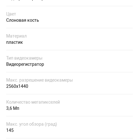
Цвет
Слоновая кость
Материал
пластик
Тип видеокамеры
Видеорегистратор
Макс. разрешение видеокамеры
2560x1440
Количество мегапикселей
3,6 Мп
Макс. угол обзора (град)
145