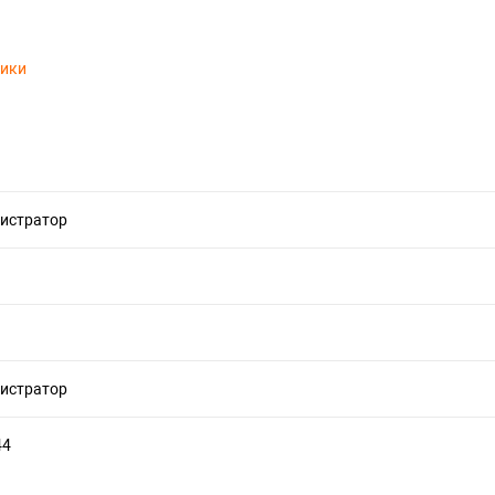
тики
истратор
истратор
44