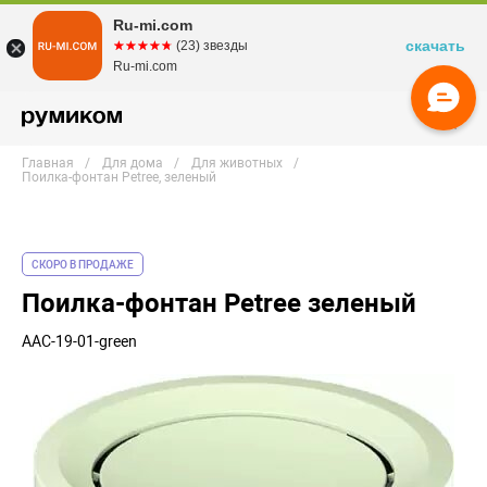
Ru-mi.com
скачать
☆☆☆☆☆
★★★★★
(23) звезды
Ru-mi.com
Главная
Для дома
Для животных
Поилка-фонтан Petree, зеленый
СКОРО В ПРОДАЖЕ
Поилка-фонтан Petree зеленый
AAC-19-01-green