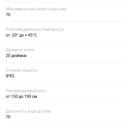
Максимальный запас хода (км)
70
Рабочий диапазон температур
от -20° до + 45°С
Диаметр колес
20 дюймов
Степень защиты
IPX5
Рекомендуемый рост
от 150 до 190 см
Дальность хода до (км)
70