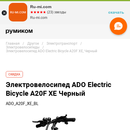
Ru-mi.com
скачать
☆☆☆☆☆
★★★★★
(23) звезды
Ru-mi.com
Главная
Другое
Электротранспорт
Электровелосипеды
Электровелосипед ADO Electric Bicycle A20F XE, Черный
СКИДКА
Электровелосипед ADO Electric
Bicycle A20F XE Черный
ADO_A20F_XE_BL