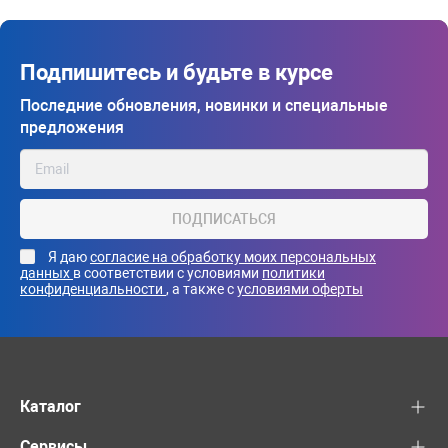
Подпишитесь и будьте в курсе
Последние обновления, новинки и специальные
предложения
ПОДПИСАТЬСЯ
Я даю
согласие на обработку моих персональных
данных
в соответствии с условиями
политики
конфиденциальности
, а также с
условиями оферты
Каталог
Сервисы