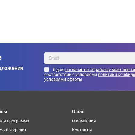
е
едложения
Я даю
согласие на обработку моих перс
соответствии с условиями
политики конфид
условиями оферты
исы
О нас
ная программа
О компании
очка и кредит
Контакты