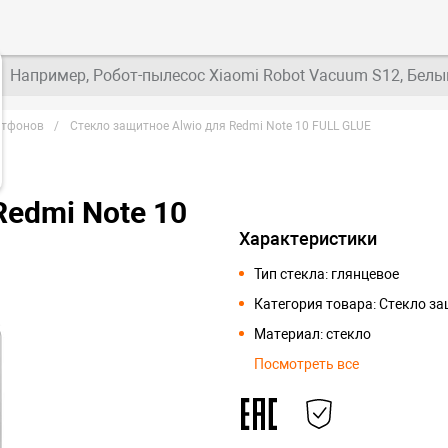
Например, Робот-пылесос Xiaomi Robot Vacuum S12, Белы
ртфонов
Стекло защитное Alwio для Redmi Note 10 FULL GLUE
Redmi Note 10
Характеристики
Тип стекла: глянцевое
Категория товара: Стекло з
Материал: стекло
Посмотреть все