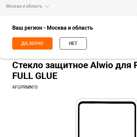
Москва и область
ВСЕ ТОВАРЫ
Ваш регион - Москва и область
Главная
Аксессуары
Чехлы и стекла
Пленки и стекла для сма
ДА, ВЕРНО
НЕТ
Стекло защитное Alwio для 
FULL GLUE
AFGPRMN10