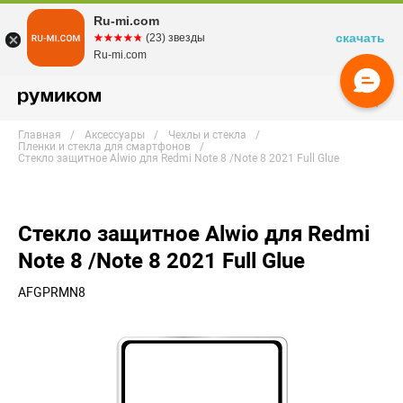
Ru-mi.com
скачать
☆☆☆☆☆
★★★★★
(23) звезды
Ru-mi.com
Главная
Аксессуары
Чехлы и стекла
Пленки и стекла для смартфонов
Стекло защитное Alwio для Redmi Note 8 /Note 8 2021 Full Glue
Стекло защитное Alwio для Redmi
Note 8 /Note 8 2021 Full Glue
AFGPRMN8