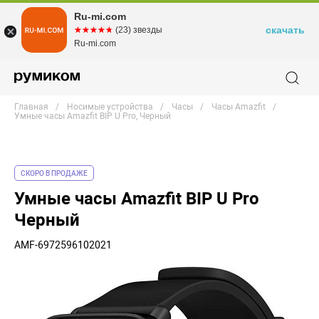
Ru-mi.com
скачать
☆☆☆☆☆
★★★★★
(23) звезды
Ru-mi.com
Главная
Носимые устройства
Часы
Часы Amazfit
Умные часы Amazfit BIP U Pro, Черный
СКОРО В ПРОДАЖЕ
Умные часы Amazfit BIP U Pro
Черный
AMF-6972596102021