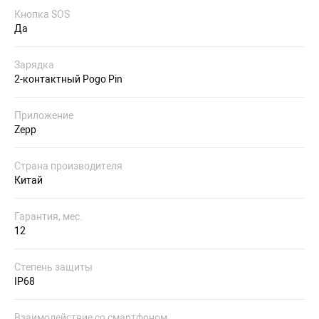
Кнопка SOS
Да
Зарядка
2-контактный Pogo Pin
Приложение
Zepp
Страна производителя
Китай
Гарантия, мес.
12
Степень защиты
IP68
Взаимодействие со смартфоном