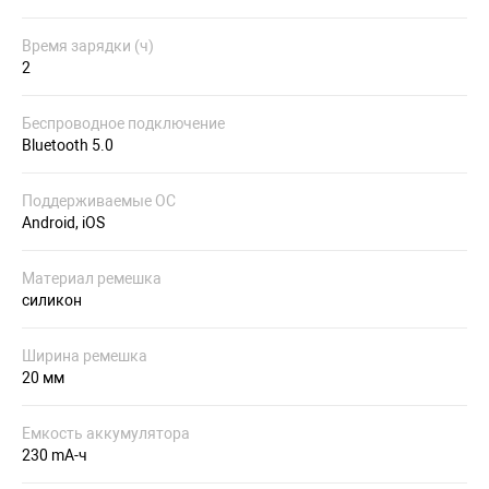
Время зарядки (ч)
2
Беспроводное подключение
Bluetooth 5.0
Поддерживаемые ОС
Android, iOS
Материал ремешка
силикон
Ширина ремешка
20 мм
Емкость аккумулятора
230 mA-ч