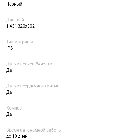
Чёрный
Дисплей
1,43", 320x302
Тип матрицы
IPS
Датчик освещённости
Да
Датчик сердечного ритма
Да
Компас
Да
Время автономной работы
до 10 дней