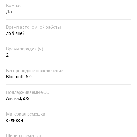
Компас
Да
Время автономной работы
до 9 дней
Время зарядки (ч)
2
Беспроводное подключение
Bluetooth 5.0
Поддерживаемые ОС
Android, iOS
Материал ремешка
силикон
Ширина ремешка