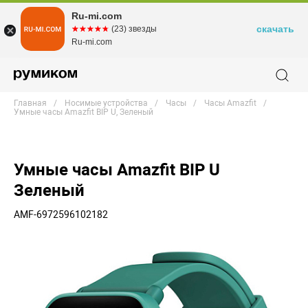
Ru-mi.com
скачать
☆☆☆☆☆
★★★★★
(23) звезды
Ru-mi.com
Главная
Носимые устройства
Часы
Часы Amazfit
Умные часы Amazfit BIP U, Зеленый
Умные часы Amazfit BIP U
Зеленый
AMF-6972596102182