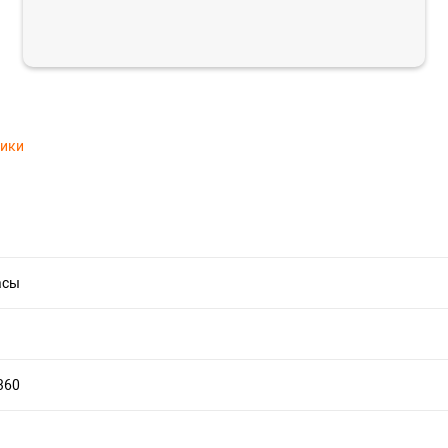
тики
асы
360