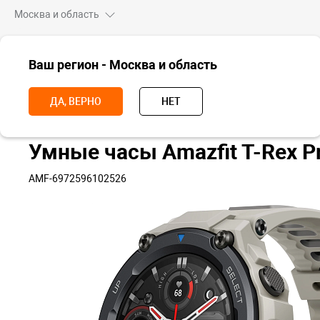
Москва и область
ВСЕ ТОВАРЫ
Ваш регион - Москва и область
Главная
Носимые устройства
Часы
Часы Amazfit
Умные ча
ДА, ВЕРНО
НЕТ
Умные часы Amazfit T-Rex P
AMF-6972596102526