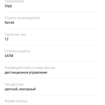
Приложение
Zepp
Страна производителя
Китай
Гарантия, мес.
12
Степень защиты
5ATM
Взаимодействие со смартфоном
дистанционное управление
Тип дисплея
цветной, сенсорный
Форма экрана