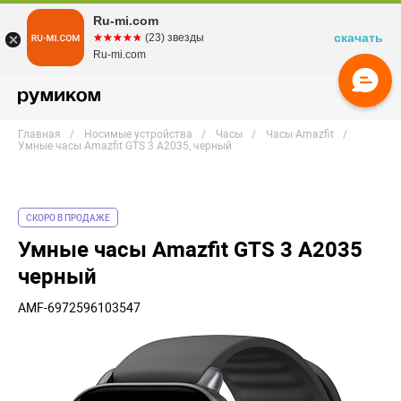
Ru-mi.com
скачать
☆☆☆☆☆
★★★★★
(23) звезды
Ru-mi.com
Главная
Носимые устройства
Часы
Часы Amazfit
Умные часы Amazfit GTS 3 A2035, черный
СКОРО В ПРОДАЖЕ
Умные часы Amazfit GTS 3 A2035
черный
AMF-6972596103547