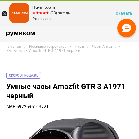
Ru-mi.com
скачать
☆☆☆☆☆
★★★★★
(23) звезды
Ru-mi.com
Главная
Носимые устройства
Часы
Часы Amazfit
Умные часы Amazfit GTR 3 A1971, черный
СКОРО В ПРОДАЖЕ
Умные часы Amazfit GTR 3 A1971
черный
AMF-6972596103721