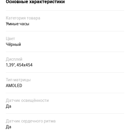
Основные характеристики
Категория товара
Умные часы
Цвет
Чёрный
Дисплей
1,39", 454х454
Тип матрицы
AMOLED
Датчик освещённости
Да
Датчик сердечного ритма
Да