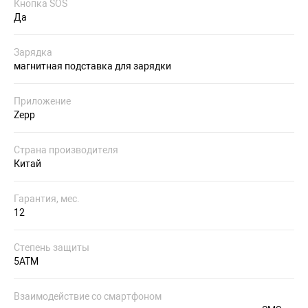
Кнопка SOS
Да
Зарядка
магнитная подставка для зарядки
Приложение
Zepp
Страна производителя
Китай
Гарантия, мес.
12
Степень защиты
5ATM
Взаимодействие со смартфоном