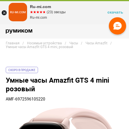
Ru-mi.com
скачать
☆☆☆☆☆
★★★★★
(23) звезды
Ru-mi.com
Главная
Носимые устройства
Часы
Часы Amazfit
Умные часы Amazfit GTS 4 mini, розовый
СКОРО В ПРОДАЖЕ
Умные часы Amazfit GTS 4 mini
розовый
AMF-6972596105220