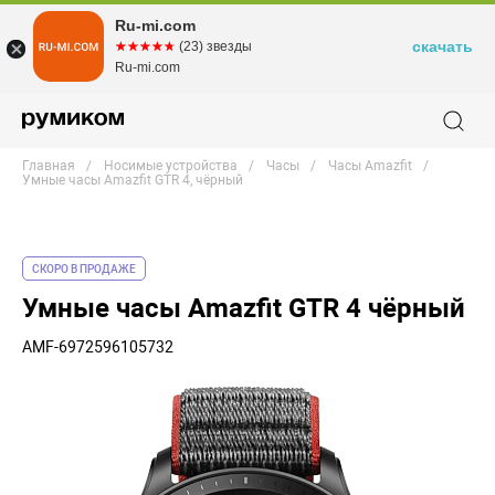
Ru-mi.com
скачать
☆☆☆☆☆
★★★★★
(23) звезды
Ru-mi.com
Главная
Носимые устройства
Часы
Часы Amazfit
Умные часы Amazfit GTR 4, чёрный
СКОРО В ПРОДАЖЕ
Умные часы Amazfit GTR 4 чёрный
AMF-6972596105732