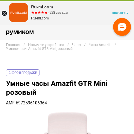
Ru-mi.com
скачать
☆☆☆☆☆
★★★★★
(23) звезды
Ru-mi.com
Главная
Носимые устройства
Часы
Часы Amazfit
Умные часы Amazfit GTR Mini, розовый
СКОРО В ПРОДАЖЕ
Умные часы Amazfit GTR Mini
розовый
AMF-6972596106364