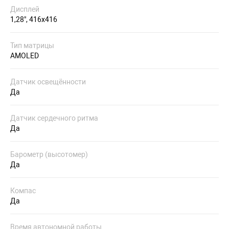
Дисплей
1,28", 416x416
Тип матрицы
AMOLED
Датчик освещённости
Да
Датчик сердечного ритма
Да
Барометр (высотомер)
Да
Компас
Да
Время автономной работы