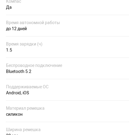
Компас
Да
Время автономной работы
до 12 дней
Время зарядки (ч)
1.5
Беспроводное подключение
Bluetooth 5.2
Поддерживаемые ОС
Android, iOS
Материал ремешка
силикон
Ширина ремешка