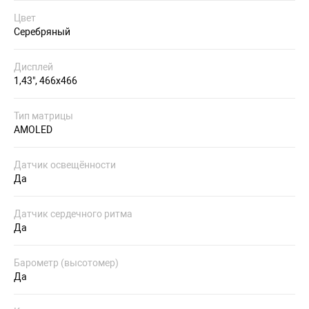
Цвет
Серебряный
Дисплей
1,43", 466x466
Тип матрицы
AMOLED
Датчик освещённости
Да
Датчик сердечного ритма
Да
Барометр (высотомер)
Да