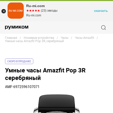
Ru-mi.com
скачать
☆☆☆☆☆
★★★★★
(23) звезды
Ru-mi.com
Главная
Носимые устройства
Часы
Часы Amazfit
Умные часы Amazfit Pop 3R, серебряный
СКОРО В ПРОДАЖЕ
Умные часы Amazfit Pop 3R
серебряный
AMF-6972596107071