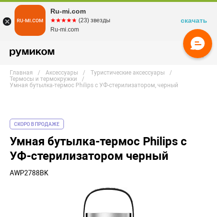
Ru-mi.com
скачать
☆☆☆☆☆
★★★★★
(23) звезды
Ru-mi.com
Главная
Аксессуары
Туристические аксессуары
Термосы и термокружки
Умная бутылка-термос Philips с УФ-стерилизатором, черный
СКОРО В ПРОДАЖЕ
Умная бутылка-термос Philips с
УФ-стерилизатором черный
AWP2788BK