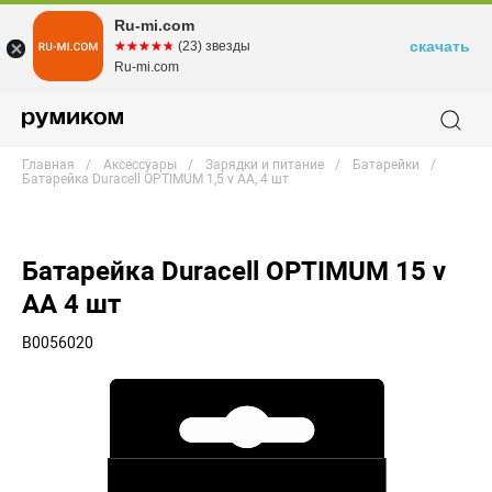
Ru-mi.com
скачать
☆☆☆☆☆
★★★★★
(23) звезды
Ru-mi.com
Главная
Аксессуары
Зарядки и питание
Батарейки
Батарейка Duracell OPTIMUM 1,5 v AA, 4 шт
Батарейка Duracell OPTIMUM 15 v
AA 4 шт
B0056020