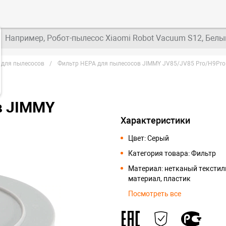
Например, Робот-пылесос Xiaomi Robot Vacuum S12, Белы
 для пылесосов
Фильтр HEPA для пылесосов JIMMY JV85/JV85 Pro/H9Pro
в JIMMY
Характеристики
Цвет: Серый
Категория товара: Фильтр
Материал: нетканый тексти
материал, пластик
Посмотреть все