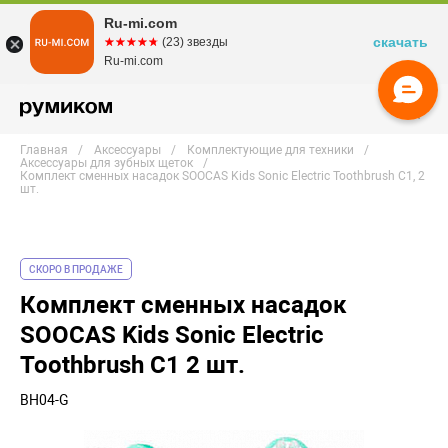
Ru-mi.com
скачать
☆☆☆☆☆
★★★★★
(23) звезды
Ru-mi.com
Главная
Аксессуары
Комплектующие для техники
Аксессуары для зубных щеток
Комплект сменных насадок SOOCAS Kids Sonic Electric Toothbrush С1, 2
шт.
СКОРО В ПРОДАЖЕ
Комплект сменных насадок
SOOCAS Kids Sonic Electric
Toothbrush С1 2 шт.
BH04-G