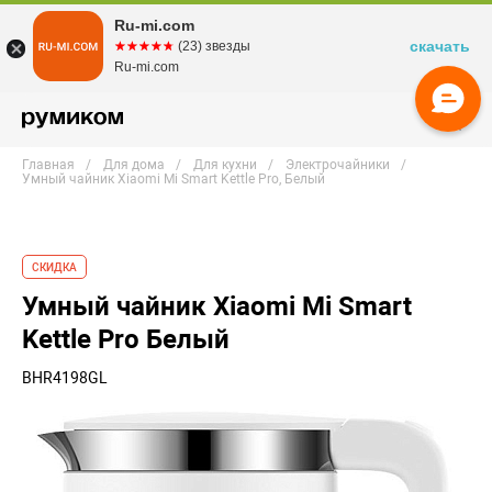
Ru-mi.com
скачать
☆☆☆☆☆
★★★★★
(23) звезды
Ru-mi.com
Главная
Для дома
Для кухни
Электрочайники
Умный чайник Xiaomi Mi Smart Kettle Pro, Белый
СКИДКА
Умный чайник Xiaomi Mi Smart
Kettle Pro Белый
BHR4198GL