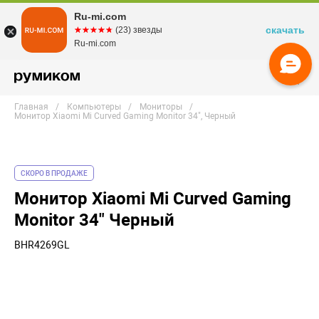
Ru-mi.com
скачать
☆☆☆☆☆
★★★★★
(23) звезды
Ru-mi.com
Главная
Компьютеры
Мониторы
Монитор Xiaomi Mi Curved Gaming Monitor 34", Черный
СКОРО В ПРОДАЖЕ
Монитор Xiaomi Mi Curved Gaming
Monitor 34" Черный
BHR4269GL