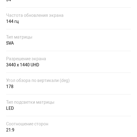
Частота обновления экрана
144 гц
Тип матрицы
SVA
Разрешение экрана
3440 x 1440 UHD
Угол обзора по вертикали (deg)
178
Тип подсветки матрицы
LED
Соотношение сторон
21:9