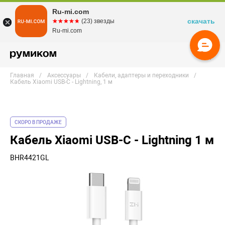
Ru-mi.com
скачать
☆☆☆☆☆
★★★★★
(23) звезды
Ru-mi.com
Главная
Аксессуары
Кабели, адаптеры и переходники
Кабель Xiaomi USB-C - Lightning, 1 м
СКОРО В ПРОДАЖЕ
Кабель Xiaomi USB-C - Lightning 1 м
BHR4421GL