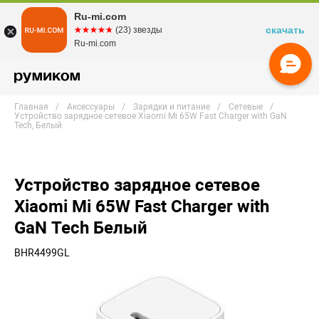
Ru-mi.com
скачать
☆☆☆☆☆
★★★★★
(23) звезды
Ru-mi.com
Главная
Аксессуары
Зарядки и питание
Сетевые
Устройство зарядное сетевое Xiaomi Mi 65W Fast Charger with GaN
Tech, Белый
Устройство зарядное сетевое
Xiaomi Mi 65W Fast Charger with
GaN Tech Белый
BHR4499GL