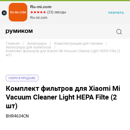
Ru-mi.com
скачать
☆☆☆☆☆
★★★★★
(23) звезды
Ru-mi.com
Главная
Аксессуары
Комплектующие для техники
Аксессуары для пылесосов
Комплект фильтров для Xiaomi Mi Vacuum Cleaner Light HEPA Filte (2
шт)
СКОРО В ПРОДАЖЕ
Комплект фильтров для Xiaomi Mi
Vacuum Cleaner Light HEPA Filte (2
шт)
BHR4634CN