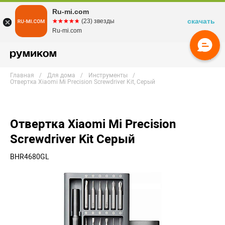
Ru-mi.com
скачать
☆☆☆☆☆
★★★★★
(23) звезды
Ru-mi.com
Главная
Для дома
Инструменты
Отвертка Xiaomi Mi Precision Screwdriver Kit, Серый
Отвертка Xiaomi Mi Precision
Screwdriver Kit Серый
BHR4680GL