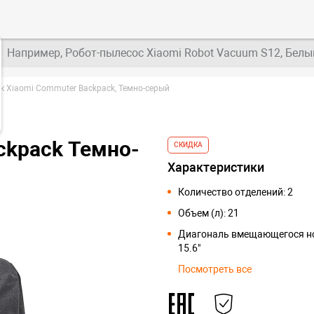
Например, Робот-пылесос Xiaomi Robot Vacuum S12, Белы
к Xiaomi Commuter Backpack, Темно-серый
ckpack Темно-
СКИДКА
Характеристики
Количество отделений: 2
Объем (л): 21
Диагональ вмещающегося но
15.6"
Посмотреть все