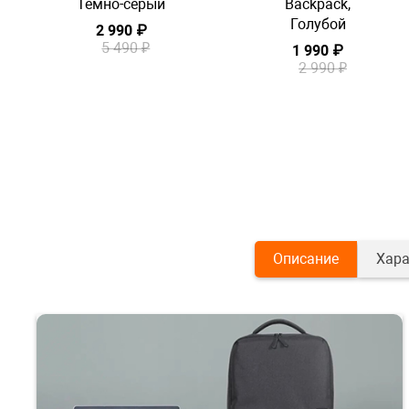
Темно-серый
Backpack,
Голубой
2 990 ₽
5 490 ₽
1 990 ₽
2 990 ₽
Описание
Хара