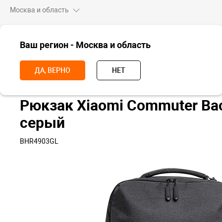
Москва и область
ВСЕ ТОВАРЫ
Ваш регион - Москва и область
Главная
Аксессуары
Рюкзаки и чемоданы
Рюкзаки
Рюкза
ДА, ВЕРНО
НЕТ
Рюкзак Xiaomi Commuter Ba
серый
BHR4903GL