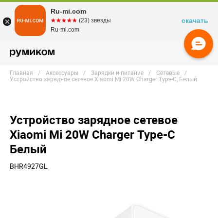
Ru-mi.com
скачать
☆☆☆☆☆
★★★★★
(23) звезды
Ru-mi.com
Главная
Аксессуары
Зарядки и питание
Сетевые
Устройство зарядное сетевое Xiaomi Mi 20W Charger Type-C, Белый
Устройство зарядное сетевое
Xiaomi Mi 20W Charger Type-C
Белый
BHR4927GL