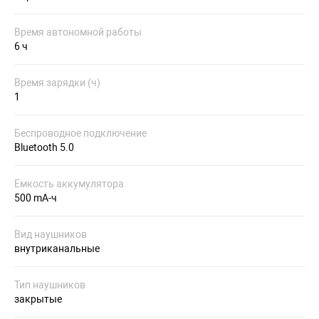
Время автономной работы
6 ч
Время зарядки (ч)
1
Беспроводное подключение
Bluetooth 5.0
Емкость аккумулятора
500 mA-ч
Вид наушников
внутриканальные
Тип наушников
закрытые