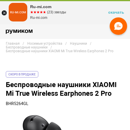
Ru-mi.com
скачать
☆☆☆☆☆
★★★★★
(23) звезды
Ru-mi.com
Главная
Носимые устройства
Наушники
Беспроводные наушники
Беспроводные наушники XIAOMI Mi True Wireless Earphones 2 Pro
СКОРО В ПРОДАЖЕ
Беспроводные наушники XIAOMI
Mi True Wireless Earphones 2 Pro
BHR5264GL