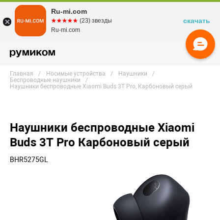
Ru-mi.com
скачать
☆☆☆☆☆
★★★★★
(23) звезды
Ru-mi.com
Главная
Носимые устройства
Наушники
Беспроводные наушники
Наушники беспроводные Xiaomi Buds 3T Pro, Карбоновый серый
Наушники беспроводные Xiaomi
Buds 3T Pro Карбоновый серый
BHR5275GL