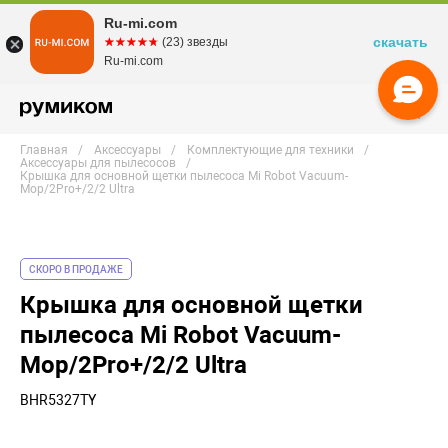
Ru-mi.com
скачать
☆☆☆☆☆
★★★★★
(23) звезды
Ru-mi.com
Главная
Аксессуары
Комплектующие для техники
Аксессуары для пылесосов
Крышка для основной щетки пылесоса Mi Robot Vacuum-
Mop/2Pro+/2/2 Ultra
СКОРО В ПРОДАЖЕ
Крышка для основной щетки
пылесоса Mi Robot Vacuum-
Mop/2Pro+/2/2 Ultra
BHR5327TY