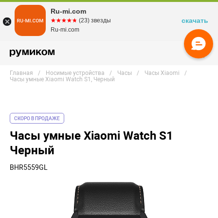
Ru-mi.com
скачать
☆☆☆☆☆
★★★★★
(23) звезды
Ru-mi.com
Главная
Носимые устройства
Часы
Часы Xiaomi
Часы умные Xiaomi Watch S1, Черный
СКОРО В ПРОДАЖЕ
Часы умные Xiaomi Watch S1
Черный
BHR5559GL