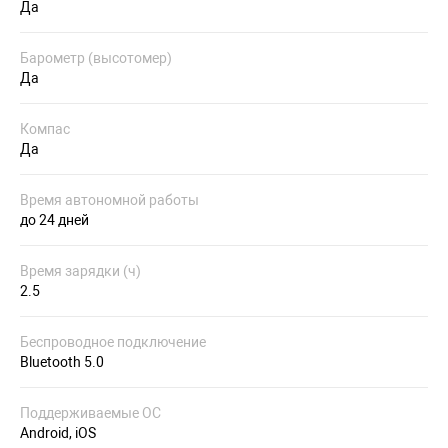
Да
Барометр (высотомер)
Да
Компас
Да
Время автономной работы
до 24 дней
Время зарядки (ч)
2.5
Беспроводное подключение
Bluetooth 5.0
Поддерживаемые ОС
Android, iOS