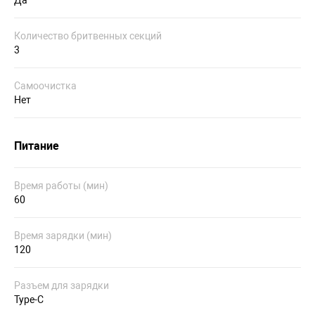
Количество бритвенных секций
3
Самоочистка
Нет
Питание
Время работы (мин)
60
Время зарядки (мин)
120
Разъем для зарядки
Type-C