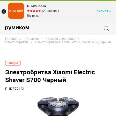
Ru-mi.com
скачать
☆☆☆☆☆
★★★★★
(23) звезды
Ru-mi.com
Главная
Для дома
Красота и здоровье
Электробритвы
Электробритва Xiaomi Electric Shaver S700, Черный
СКИДКА
Электробритва Xiaomi Electric
Shaver S700 Черный
BHR5721GL