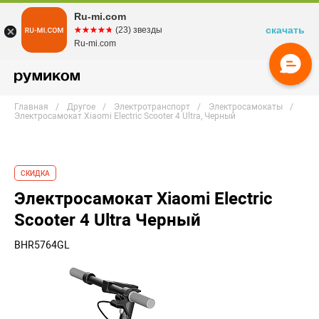
Ru-mi.com
скачать
☆☆☆☆☆
★★★★★
(23) звезды
Ru-mi.com
Главная
Другое
Электротранспорт
Электросамокаты
Электросамокат Xiaomi Electric Scooter 4 Ultra, Черный
СКИДКА
Электросамокат Xiaomi Electric
Scooter 4 Ultra Черный
BHR5764GL