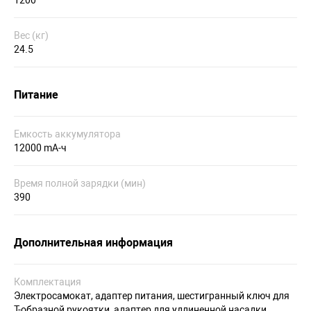
1200
Вес (кг)
24.5
Питание
Емкость аккумулятора
12000 mA-ч
Время полной зарядки (мин)
390
Дополнительная информация
Комплектация
Электросамокат, адаптер питания, шестигранный ключ для
Т-образной рукоятки, адаптер для удлиненной насадки,