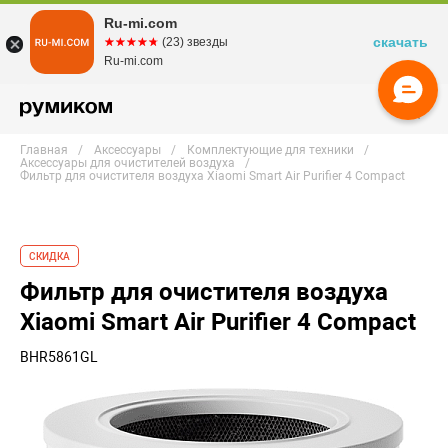
Ru-mi.com
скачать
☆☆☆☆☆
★★★★★
(23) звезды
Ru-mi.com
Главная
Аксессуары
Комплектующие для техники
Аксессуары для очистителей воздуха
Фильтр для очистителя воздуха Xiaomi Smart Air Purifier 4 Compact
СКИДКА
Фильтр для очистителя воздуха
Xiaomi Smart Air Purifier 4 Compact
BHR5861GL