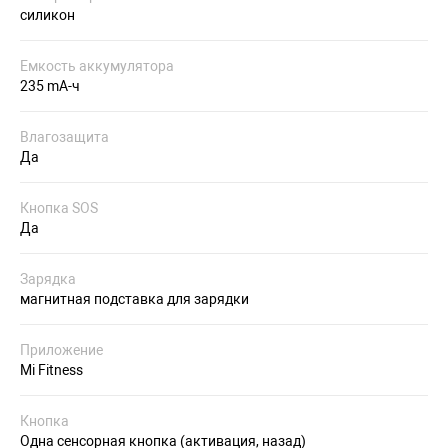
силикон
Емкость аккумулятора
235 mA-ч
Влагозащита
Да
Кнопка SOS
Да
Зарядка
магнитная подставка для зарядки
Приложение
Mi Fitness
Кнопка
Одна сенсорная кнопка (активация, назад)