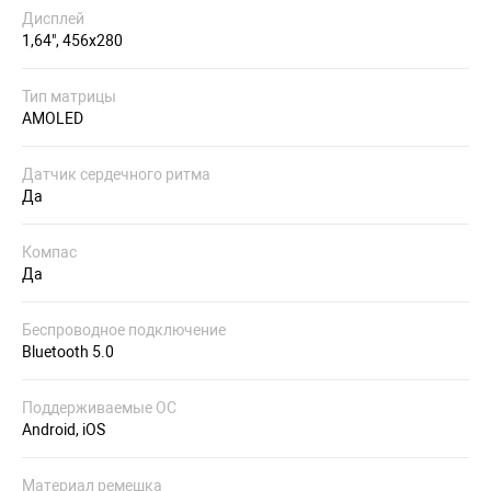
Дисплей
1,64", 456x280
Тип матрицы
AMOLED
Датчик сердечного ритма
Да
Компас
Да
Беспроводное подключение
Bluetooth 5.0
Поддерживаемые ОС
Android, iOS
Материал ремешка