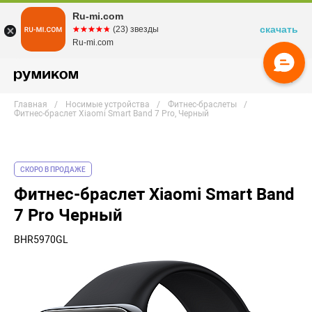
Ru-mi.com
скачать
☆☆☆☆☆
★★★★★
(23) звезды
Ru-mi.com
Главная
Носимые устройства
Фитнес-браслеты
Фитнес-браслет Xiaomi Smart Band 7 Pro, Черный
СКОРО В ПРОДАЖЕ
Фитнес-браслет Xiaomi Smart Band
7 Pro Черный
BHR5970GL